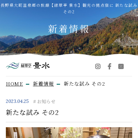
長野県大町温泉郷の旅館【緑翠亭 景水】観光の拠点宿に 新たな試み
その2
新着情報
HOME
新着情報
新たな試み その2
お知らせ
2023.04.25
新たな試み その2